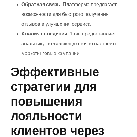
Обратная связь.
Платформа предлагает
возможности для быстрого получения
отзывов и улучшения сервиса.
Анализ поведения.
1вин предоставляет
аналитику, позволяющую точно настроить
маркетинговые кампании.
Эффективные
стратегии для
повышения
лояльности
клиентов через