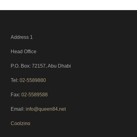
Address 1
Head Office
P.O. Box: 72157, Abu Dhabi
Tel:
02-5589880
Fax:
02-5589588
Email:
info@queen84.net
Coolzino