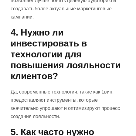
позволяет лучше понять целевую аудиторию и
создавать более актуальные маркетинговые
кампании.
4. Нужно ли
инвестировать в
технологии для
повышения лояльности
клиентов?
Да, современные технологии, такие как 1вин,
предоставляют инструменты, которые
значительно упрощают и оптимизируют процесс
создания лояльности.
5. Как часто нужно