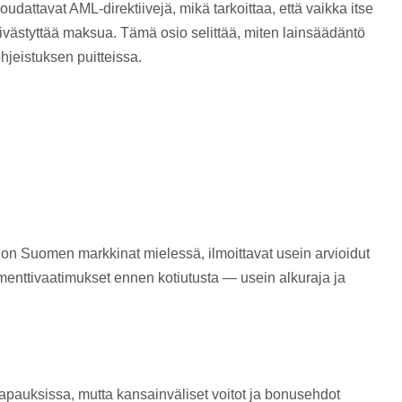
udattavat AML-direktiivejä, mikä tarkoittaa, että vaikka itse
viivästyttää maksua. Tämä osio selittää, miten lainsäädäntö
hjeistuksen puitteissa.
la on Suomen markkinat mielessä, ilmoittavat usein arvioidut
enttivaatimukset ennen kotiutusta — usein alkuraja ja
tapauksissa, mutta kansainväliset voitot ja bonusehdot