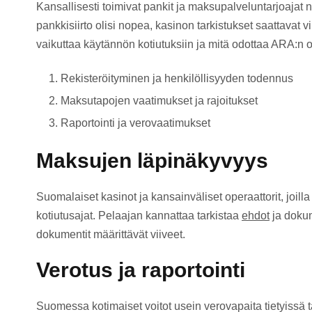
Kansallisesti toimivat pankit ja maksupalveluntarjoajat no
pankkisiirto olisi nopea, kasinon tarkistukset saattavat 
vaikuttaa käytännön kotiutuksiin ja mitä odottaa ARA:n o
Rekisteröityminen ja henkilöllisyyden todennus
Maksutapojen vaatimukset ja rajoitukset
Raportointi ja verovaatimukset
Maksujen läpinäkyvyys
Suomalaiset kasinot ja kansainväliset operaattorit, joil
kotiutusajat. Pelaajan kannattaa tarkistaa
ehdot
ja dokum
dokumentit määrittävät viiveet.
Verotus ja raportointi
Suomessa kotimaiset voitot usein verovapaita tietyissä 