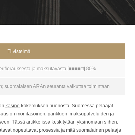
Tiivistelmä
 verifierauksesta ja maksutavasta [■■■■□] 80%
aan; suomalaisen ARAn seuranta vaikuttaa toimintaan
vän
kasino
-kokemuksen huonosta. Suomessa pelaajat
odellisuus on monitasoinen: pankkien, maksupalveluiden ja
kseen. Tässä artikkelissa keskitytään yksinomaan siihen,
tatavat nopeuttavat prosessia ja mitä suomalainen pelaaja