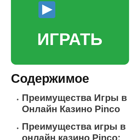
ИГРАТЬ
Содержимое
Преимущества Игры в
Онлайн Казино Pinco
Преимущества игры в
онлайн казино Pinco: