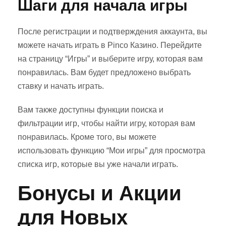
Шаги для начала игры
После регистрации и подтверждения аккаунта, вы
можете начать играть в Pinco Казино. Перейдите
на страницу “Игры” и выберите игру, которая вам
понравилась. Вам будет предложено выбрать
ставку и начать играть.
Вам также доступны функции поиска и
фильтрации игр, чтобы найти игру, которая вам
понравилась. Кроме того, вы можете
использовать функцию “Мои игры” для просмотра
списка игр, которые вы уже начали играть.
Бонусы и Акции
для Новых