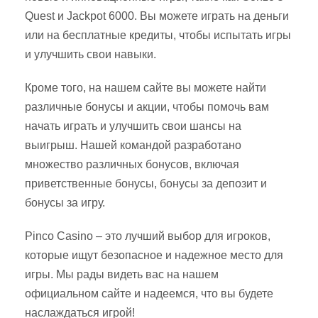
Quest и Jackpot 6000. Вы можете играть на деньги
или на бесплатные кредиты, чтобы испытать игры
и улучшить свои навыки.
Кроме того, на нашем сайте вы можете найти
различные бонусы и акции, чтобы помочь вам
начать играть и улучшить свои шансы на
выигрыш. Нашей командой разработано
множество различных бонусов, включая
приветственные бонусы, бонусы за депозит и
бонусы за игру.
Pinco Casino – это лучший выбор для игроков,
которые ищут безопасное и надежное место для
игры. Мы рады видеть вас на нашем
официальном сайте и надеемся, что вы будете
наслаждаться игрой!