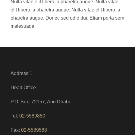
Nulla vitae elit libero, a pharetra augue. Nulla vitae
elit libero, a pharetra augue. Nulla vitae elit libero, a
pharetra augue. Donec sed odio dui. Etiam porta sem
malesuada.
Address 1
Head Office
P.O. Box: 72157, Abu Dhabi
Tel:
02-5589880
Fax:
02-5589588