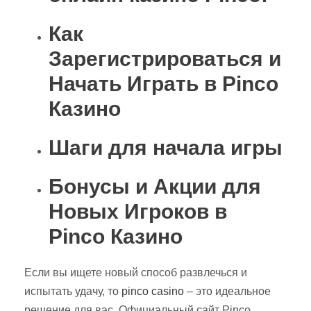
Как
Зарегистрироваться и
Начать Играть в Pinco
Казино
Шаги для начала игры
Бонусы и Акции для
Новых Игроков в
Pinco Казино
Если вы ищете новый способ развлечься и
испытать удачу, то
pinco casino
– это идеальное
решение для вас. Официальный сайт Pinco