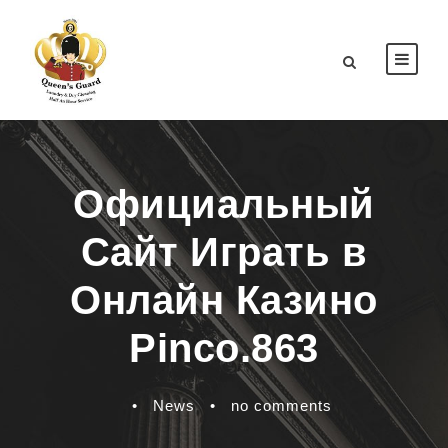
Официальный
Сайт Играть в
Онлайн Казино
Pinco.863
•
News
•
no comments