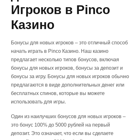
Игроков в Pinco
Казино
Бонусы для новых игроков – это отличный способ
начать играть в Pinco Казино. Наш казино
предлагает несколько типов бонусов, включая
бонусы для новых игроков, бонусы за депозит и
бонусы за игру. Бонусы для новых игроков обычно
предлагаются в виде дополнительных денег или
бесплатных спинов, которые вы можете
использовать для игры.
Один из наилучших бонусов для новых игроков –
это бонус 100% до 5000 рублей на первый
депозит. Это означает, что если вы сделаете