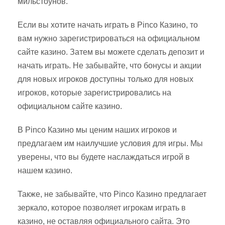
мильстоунов.
Если вы хотите начать играть в Pinco Казино, то
вам нужно зарегистрироваться на официальном
сайте казино. Затем вы можете сделать депозит и
начать играть. Не забывайте, что бонусы и акции
для новых игроков доступны только для новых
игроков, которые зарегистрировались на
официальном сайте казино.
В Pinco Казино мы ценим наших игроков и
предлагаем им наилучшие условия для игры. Мы
уверены, что вы будете наслаждаться игрой в
нашем казино.
Также, не забывайте, что Pinco Казино предлагает
зеркало, которое позволяет игрокам играть в
казино, не оставляя официального сайта. Это