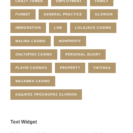
CRAZY TOWER
EMPLOYMENT
FAMILY
FUNBET
GENERAL PRACTICE
GLORION
IMMIGRATION
LAW
LOLAJACK CASINO
MALINA CASINO
NONPROFIT
ONLYSPINS CASINO
PERSONAL INJURY
PLAYID CASINOS
PROPERTY
TIKITAKA
WAZAMBA CASINO
ΚΩΔΙΚΌΣ ΠΡΟΣΦΟΡΆΣ GLORION
Text Widget