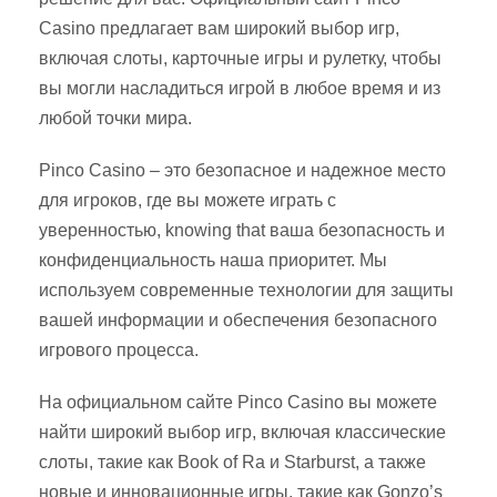
Casino предлагает вам широкий выбор игр,
включая слоты, карточные игры и рулетку, чтобы
вы могли насладиться игрой в любое время и из
любой точки мира.
Pinco Casino – это безопасное и надежное место
для игроков, где вы можете играть с
уверенностью, knowing that ваша безопасность и
конфиденциальность наша приоритет. Мы
используем современные технологии для защиты
вашей информации и обеспечения безопасного
игрового процесса.
На официальном сайте Pinco Casino вы можете
найти широкий выбор игр, включая классические
слоты, такие как Book of Ra и Starburst, а также
новые и инновационные игры, такие как Gonzo’s