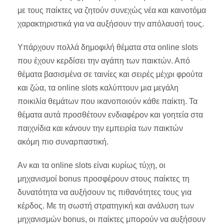
με τους παίκτες να ζητούν συνεχώς νέα και καινοτόμα
χαρακτηριστικά για να αυξήσουν την απόλαυσή τους.
Υπάρχουν πολλά δημοφιλή θέματα στα online slots
που έχουν κερδίσει την αγάπη των παικτών. Από
θέματα βασισμένα σε ταινίες και σειρές μέχρι φρούτα
και ζώα, τα online slots καλύπτουν μια μεγάλη
ποικιλία θεμάτων που ικανοποιούν κάθε παίκτη. Τα
θέματα αυτά προσθέτουν ενδιαφέρον και γοητεία στα
παιχνίδια και κάνουν την εμπειρία των παικτών
ακόμη πιο συναρπαστική.
Αν και τα online slots είναι κυρίως τύχη, οι
μηχανισμοί bonus προσφέρουν στους παίκτες τη
δυνατότητα να αυξήσουν τις πιθανότητες τους για
κέρδος. Με τη σωστή στρατηγική και ανάλυση των
μηχανισμών bonus, οι παίκτες μπορούν να αυξήσουν