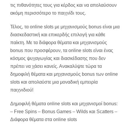
τις πιθανότητες τους για κέρδος και να απολαύσουν
ακόμη περισσότερο το παιχνίδι τους.
Τέλος, τα online slots με μηχανισμούς bonus είναι μια
διασκεδαστική και επικερδής επιλογή για κάθε
παίκτη. Με τα διάφορα θέματα και μηχανισμούς
bonus που προσφέρουν, τα online slots είναι ένας
κόσμος ψυχαγωγίας και διασκέδασης που δεν
πρέπει να χάσει κανείς. Ανακαλύψτε τώρα τα
δημοφιλή θέματα και μηχανισμούς bonus των online
slots και απολαύστε μια μοναδική εμπειρία
παιχνιδιού!
Δημοφιλή θέματα online slots και μηχανισμοί bonus:
– Free Spins – Bonus Games – Wilds και Scatters –
Διάφορα θέματα στα online slots