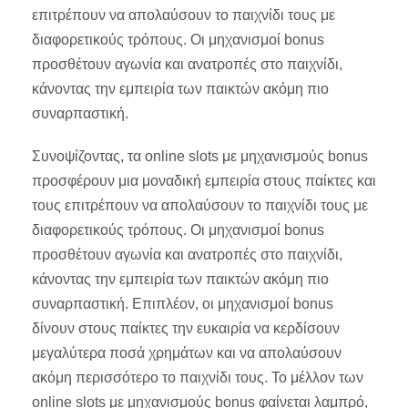
επιτρέπουν να απολαύσουν το παιχνίδι τους με
διαφορετικούς τρόπους. Οι μηχανισμοί bonus
προσθέτουν αγωνία και ανατροπές στο παιχνίδι,
κάνοντας την εμπειρία των παικτών ακόμη πιο
συναρπαστική.
Συνοψίζοντας, τα online slots με μηχανισμούς bonus
προσφέρουν μια μοναδική εμπειρία στους παίκτες και
τους επιτρέπουν να απολαύσουν το παιχνίδι τους με
διαφορετικούς τρόπους. Οι μηχανισμοί bonus
προσθέτουν αγωνία και ανατροπές στο παιχνίδι,
κάνοντας την εμπειρία των παικτών ακόμη πιο
συναρπαστική. Επιπλέον, οι μηχανισμοί bonus
δίνουν στους παίκτες την ευκαιρία να κερδίσουν
μεγαλύτερα ποσά χρημάτων και να απολαύσουν
ακόμη περισσότερο το παιχνίδι τους. Το μέλλον των
online slots με μηχανισμούς bonus φαίνεται λαμπρό,