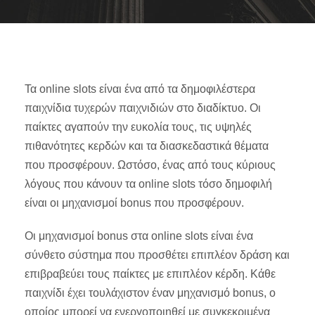
Τα online slots είναι ένα από τα δημοφιλέστερα
παιχνίδια τυχερών παιχνιδιών στο διαδίκτυο. Οι
παίκτες αγαπούν την ευκολία τους, τις υψηλές
πιθανότητες κερδών και τα διασκεδαστικά θέματα
που προσφέρουν. Ωστόσο, ένας από τους κύριους
λόγους που κάνουν τα online slots τόσο δημοφιλή
είναι οι μηχανισμοί bonus που προσφέρουν.
Οι μηχανισμοί bonus στα online slots είναι ένα
σύνθετο σύστημα που προσθέτει επιπλέον δράση και
επιβραβεύει τους παίκτες με επιπλέον κέρδη. Κάθε
παιχνίδι έχει τουλάχιστον έναν μηχανισμό bonus, ο
οποίος μπορεί να ενεργοποιηθεί με συγκεκριμένα