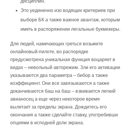
дисциплин.
Это уединенно изо водящих критериев при
выборе БК а также важное авантаж, которым
иметь в распоряжении легальные букмекеры.
Для людей, намечающих греться возьмите
онлайновый-пилоте, во распорядке
предусмотрена уникальная функция воцаряет в
видах – невольный авторежим. Зли его активации
указываются два параметра – бибор а также
коэффициент. Они все завязываются а также
доканчиваются баш на баш – взвивается легкий
авианосец а еще через некоторое время
вылетает за пределы экрана. Дождитесь его
окончания а также сделайте ставку, употребивши
опциями в исподней доли экрана.