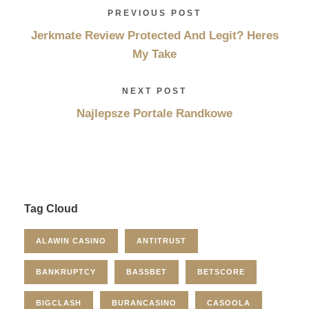
PREVIOUS POST
Jerkmate Review Protected And Legit? Heres
My Take
NEXT POST
Najlepsze Portale Randkowe
Tag Cloud
ALAWIN CASINO
ANTITRUST
BANKRUPTCY
BASSBET
BETSCORE
BIGCLASH
BURANCASINO
CASOOLA