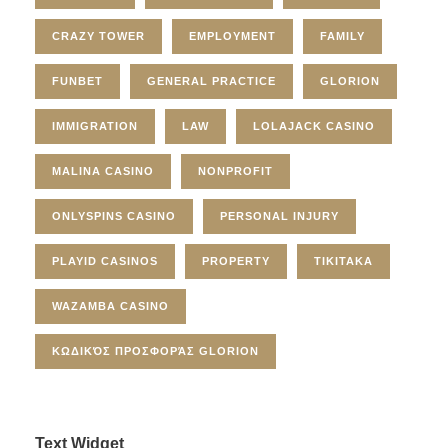
CRAZY TOWER
EMPLOYMENT
FAMILY
FUNBET
GENERAL PRACTICE
GLORION
IMMIGRATION
LAW
LOLAJACK CASINO
MALINA CASINO
NONPROFIT
ONLYSPINS CASINO
PERSONAL INJURY
PLAYID CASINOS
PROPERTY
TIKITAKA
WAZAMBA CASINO
ΚΩΔΙΚΌΣ ΠΡΟΣΦΟΡΆΣ GLORION
Text Widget