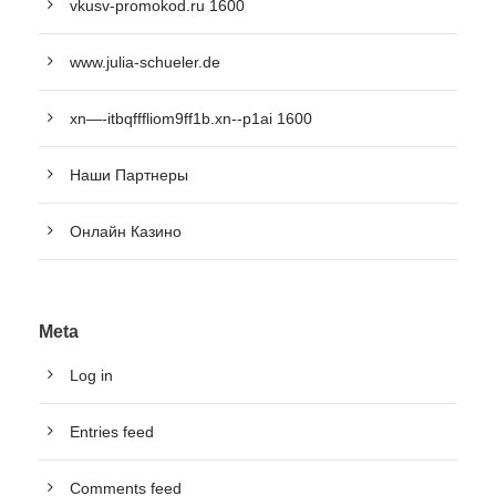
vkusv-promokod.ru 1600
www.julia-schueler.de
xn—-itbqfffliom9ff1b.xn--p1ai 1600
Наши Партнеры
Онлайн Казино
Meta
Log in
Entries feed
Comments feed