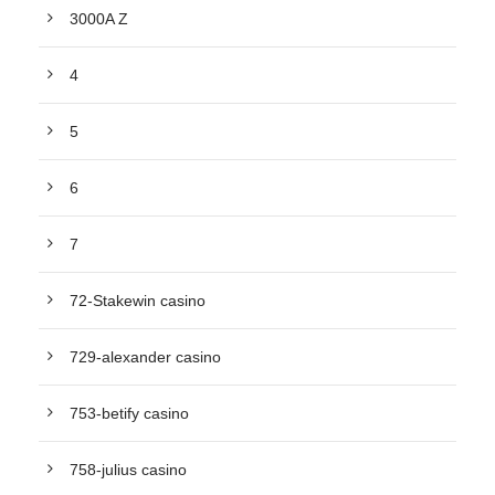
3000A Z
4
5
6
7
72-Stakewin casino
729-alexander casino
753-betify casino
758-julius casino