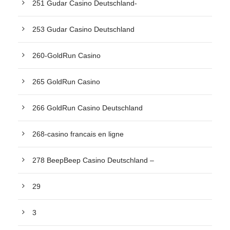
251 Gudar Casino Deutschland-
253 Gudar Casino Deutschland
260-GoldRun Casino
265 GoldRun Casino
266 GoldRun Casino Deutschland
268-casino francais en ligne
278 BeepBeep Casino Deutschland –
29
3