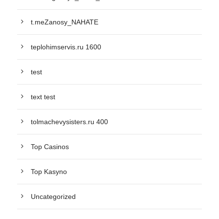
t.meZanosy_NAHATE
teplohimservis.ru 1600
test
text test
tolmachevysisters.ru 400
Top Casinos
Top Kasyno
Uncategorized