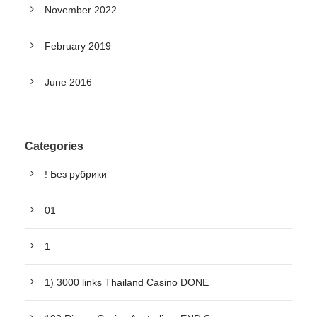
November 2022
February 2019
June 2016
Categories
! Без рубрики
01
1
1) 3000 links Thailand Casino DONE