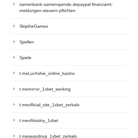
samenbank-samenspende.depaypal-finanzamt-
meldungen-steuern-pflichten
SkiptheGames
Spellen
Spiele
t.meLuchshie_online_kazino
t.memirror_1xbet_working
t.meofficial_site_1xbet_zerkalo
t.meofitsialny_1xbet
t.mesegodnya_1xbet_zerkalo