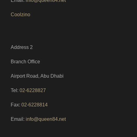
Email:
info@queen84.net
Coolzino
Address 2
Branch Office
Airport Road, Abu Dhabi
Tel:
02-6228827
Fax:
02-6228814
Email:
info@queen84.net