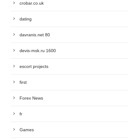
crobar.co.uk
dating
davranis.net 80
devis-msk.ru 1600
escort projects
first
Forex News
fr
Games