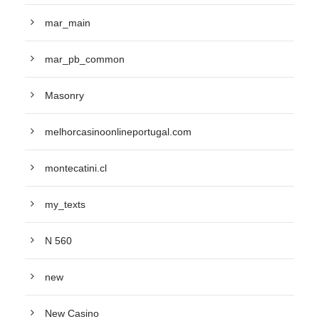
mar_main
mar_pb_common
Masonry
melhorcasinoonlineportugal.com
montecatini.cl
my_texts
N 560
new
New Casino