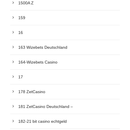
1500A Z
159
16
163 Wizebets Deutschland
164-Wizebets Casino
17
178 ZetCasino
181 ZetCasino Deutschland –
182-21 bit casino echtgeld