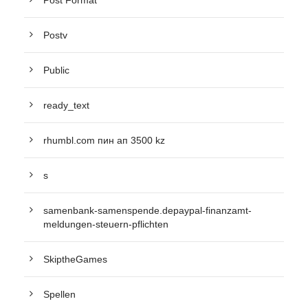
Postv
Public
ready_text
rhumbl.com пин ап 3500 kz
s
samenbank-samenspende.depaypal-finanzamt-
meldungen-steuern-pflichten
SkiptheGames
Spellen