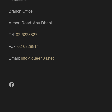
Branch Office
Airport Road, Abu Dhabi
Tel:
02-6228827
Fax:
02-6228814
Email:
info@queen84.net
Facebook