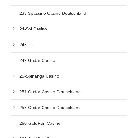
233 Spassino Casino Deutschland-
24-Sol Casino
245 —-
249 Gudar Casino
25-Spinanga Casino
251 Gudar Casino Deutschland-
253 Gudar Casino Deutschland
260-GoldRun Casino