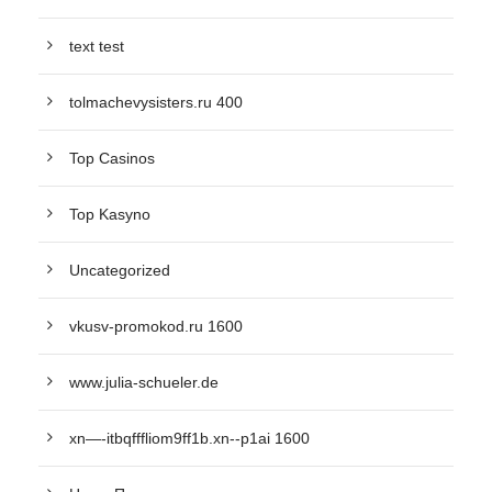
text test
tolmachevysisters.ru 400
Top Casinos
Top Kasyno
Uncategorized
vkusv-promokod.ru 1600
www.julia-schueler.de
xn—-itbqfffliom9ff1b.xn--p1ai 1600