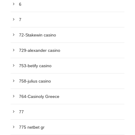
6
7
72-Stakewin casino
729-alexander casino
753-betify casino
758-julius casino
764-Casinoly Greece
77
775 netbet gr