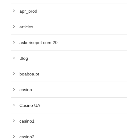
apr_prod
articles
askerisepet.com 20
Blog
boaboa.pt
casino
Casino UA
casino1
casino2