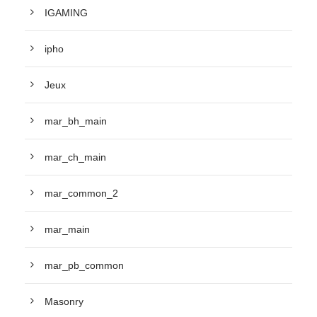
IGAMING
ipho
Jeux
mar_bh_main
mar_ch_main
mar_common_2
mar_main
mar_pb_common
Masonry