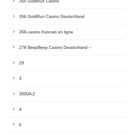
265 GoldRun Casino
266 GoldRun Casino Deutschland
268-casino francais en ligne
278 BeepBeep Casino Deutschland –
29
3
3000A Z
4
5