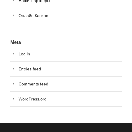
Наши Партнеры
Онлайн Казино
Meta
Log in
Entries feed
Comments feed
WordPress.org