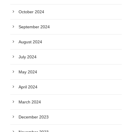
October 2024
September 2024
August 2024
July 2024
May 2024
April 2024
March 2024
December 2023
November 2023