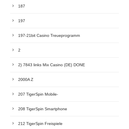
187
197
197-21bit Casino Treueprogramm
2
2) 7843 links Mix Casino (DE) DONE
2000A Z
207 TigerSpin Mobile-
208 TigerSpin Smartphone
212 TigerSpin Freispiele