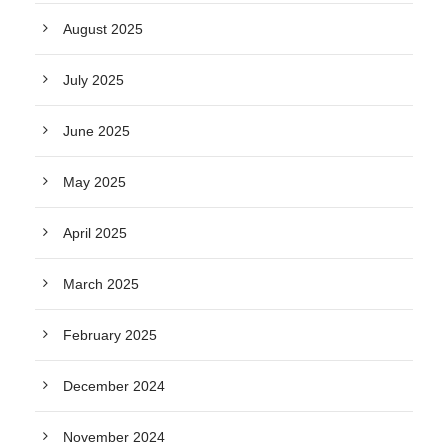
August 2025
July 2025
June 2025
May 2025
April 2025
March 2025
February 2025
December 2024
November 2024