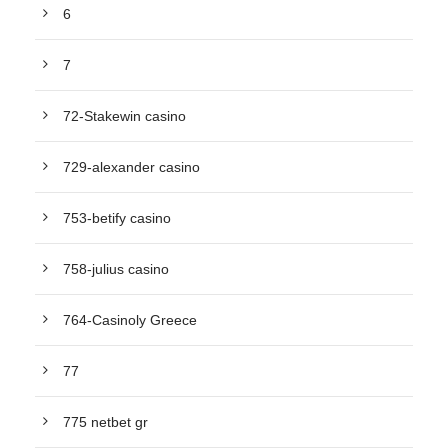
6
7
72-Stakewin casino
729-alexander casino
753-betify casino
758-julius casino
764-Casinoly Greece
77
775 netbet gr