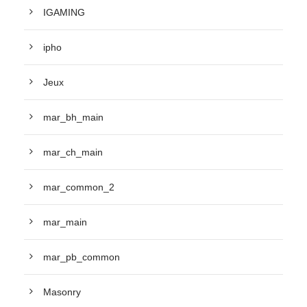
IGAMING
ipho
Jeux
mar_bh_main
mar_ch_main
mar_common_2
mar_main
mar_pb_common
Masonry