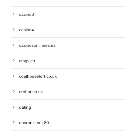
casino3
casino4
casinosonlinees.es
cmgv.es
coalhousefort.co.uk
crobar.co.uk
dating
davranis.net 80