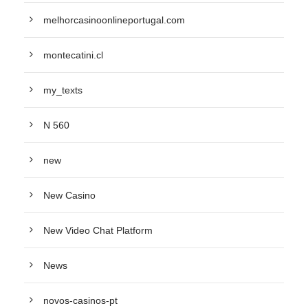
melhorcasinoonlineportugal.com
montecatini.cl
my_texts
N 560
new
New Casino
New Video Chat Platform
News
novos-casinos-pt