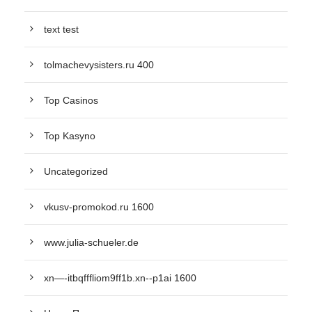
text test
tolmachevysisters.ru 400
Top Casinos
Top Kasyno
Uncategorized
vkusv-promokod.ru 1600
www.julia-schueler.de
xn—-itbqfffliom9ff1b.xn--p1ai 1600