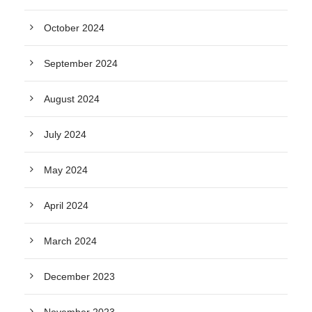
October 2024
September 2024
August 2024
July 2024
May 2024
April 2024
March 2024
December 2023
November 2023