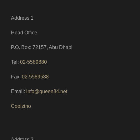
Address 1
Head Office
P.O. Box: 72157, Abu Dhabi
Tel:
02-5589880
Fax:
02-5589588
Email:
info@queen84.net
Coolzino
Address 2