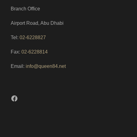
Branch Office
Airport Road, Abu Dhabi
Tel:
02-6228827
Fax:
02-6228814
Email:
info@queen84.net
Facebook