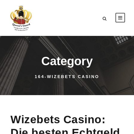
Category
164-WIZEBETS CASINO
Wizebets Casino:
Die besten Echtgeld