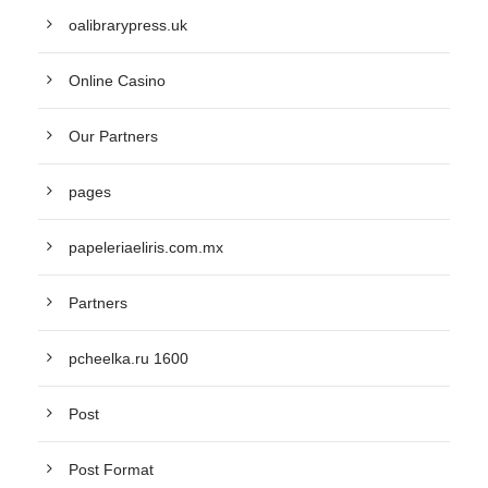
oalibrarypress.uk
Online Casino
Our Partners
pages
papeleriaeliris.com.mx
Partners
pcheelka.ru 1600
Post
Post Format