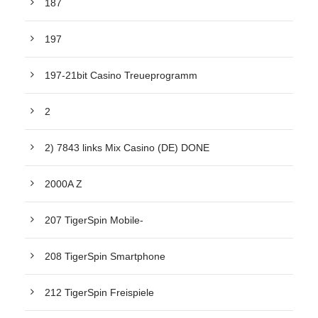
187
197
197-21bit Casino Treueprogramm
2
2) 7843 links Mix Casino (DE) DONE
2000A Z
207 TigerSpin Mobile-
208 TigerSpin Smartphone
212 TigerSpin Freispiele