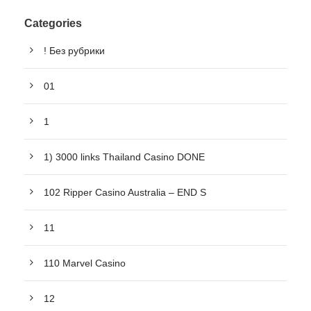
Categories
! Без рубрики
01
1
1) 3000 links Thailand Casino DONE
102 Ripper Casino Australia – END S
11
110 Marvel Casino
12