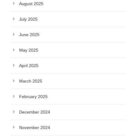
August 2025
July 2025
June 2025
May 2025
April 2025
March 2025
February 2025
December 2024
November 2024