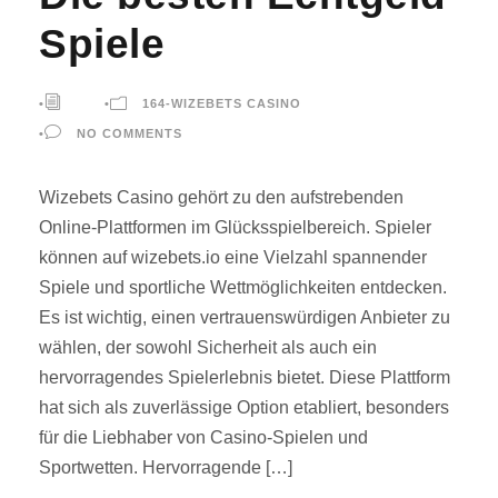
Spiele
•
•
164-WIZEBETS CASINO
•
NO COMMENTS
Wizebets Casino gehört zu den aufstrebenden
Online-Plattformen im Glücksspielbereich. Spieler
können auf wizebets.io eine Vielzahl spannender
Spiele und sportliche Wettmöglichkeiten entdecken.
Es ist wichtig, einen vertrauenswürdigen Anbieter zu
wählen, der sowohl Sicherheit als auch ein
hervorragendes Spielerlebnis bietet. Diese Plattform
hat sich als zuverlässige Option etabliert, besonders
für die Liebhaber von Casino-Spielen und
Sportwetten. Hervorragende […]