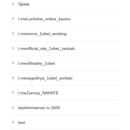
Spiele
t.meLuchshie_online_kazino
t.memirror_1xbet_working
t.meofficial_site_1xbet_zerkalo
t.meofitsialny_1xbet
t.mesegodnya_1xbet_zerkalo
t.meZanosy_NAHATE
teplohimservis.ru 1600
test