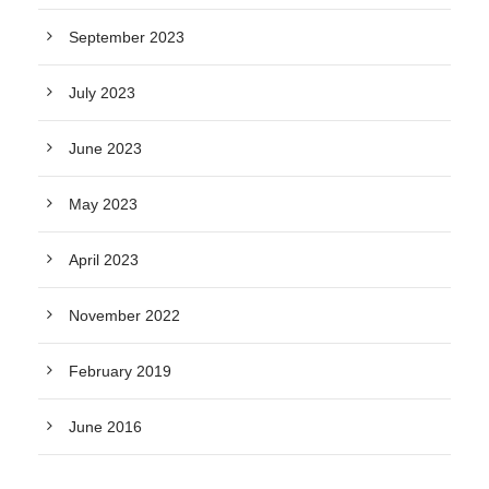
September 2023
July 2023
June 2023
May 2023
April 2023
November 2022
February 2019
June 2016