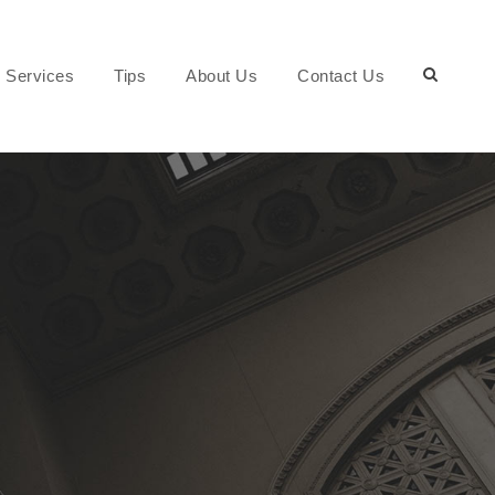
Services
Tips
About Us
Contact Us