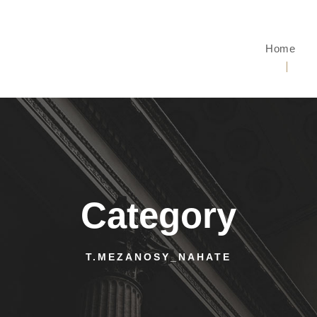
Home
Category
T.MEZANOSY_NAHATE