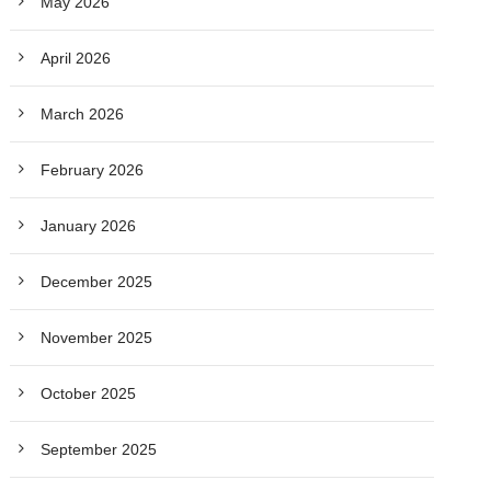
May 2026
April 2026
March 2026
February 2026
January 2026
December 2025
November 2025
October 2025
September 2025