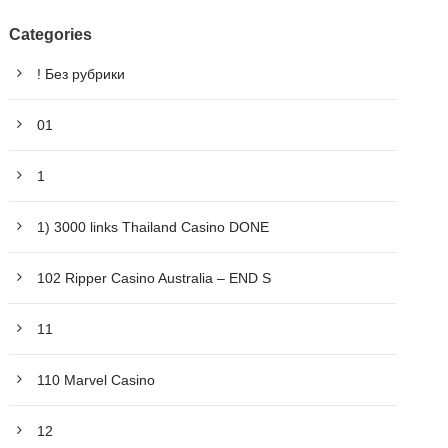
Categories
! Без рубрики
01
1
1) 3000 links Thailand Casino DONE
102 Ripper Casino Australia – END S
11
110 Marvel Casino
12