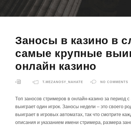
Заносы в казино в с
самые крупные выи
онлайн казино
•
•
T.MEZANOSY_NAHATE
•
NO COMMENTS
Топ заносов стримеров в онлайн-казино за период с
выиграет один игрок. Заносы недели – это своего 
выиграет в игровых автоматах, так что смотрите ка
описания и указанием имени стримера, размера зан