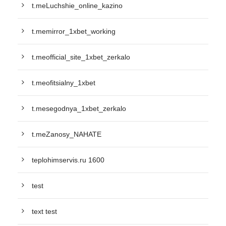
t.meLuchshie_online_kazino
t.memirror_1xbet_working
t.meofficial_site_1xbet_zerkalo
t.meofitsialny_1xbet
t.mesegodnya_1xbet_zerkalo
t.meZanosy_NAHATE
teplohimservis.ru 1600
test
text test