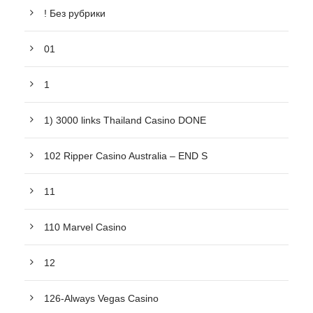
! Без рубрики
01
1
1) 3000 links Thailand Casino DONE
102 Ripper Casino Australia – END S
11
110 Marvel Casino
12
126-Always Vegas Casino