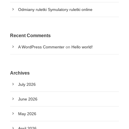
Odmiany ruletki Symulatory ruletki online
Recent Comments
A WordPress Commenter
on
Hello world!
Archives
July 2026
June 2026
May 2026
April 2026