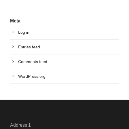
Meta
Log in
Entries feed
Comments feed
WordPress.org
Address 1