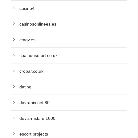
casino4
casinosonlinees.es
cmgv.es
coalhousefort.co.uk
crobar.co.uk
dating
davranis.net 80
devis-msk.ru 1600
escort projects