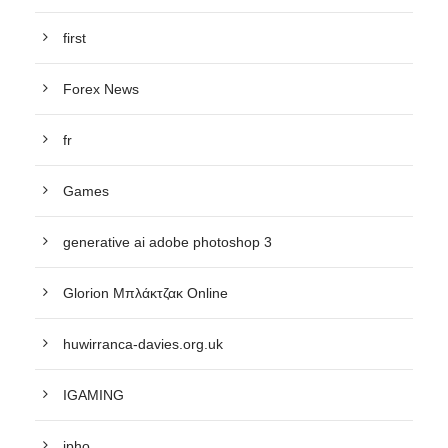
first
Forex News
fr
Games
generative ai adobe photoshop 3
Glorion Μπλάκτζακ Online
huwirranca-davies.org.uk
IGAMING
ipho