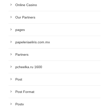
Online Casino
Our Partners
pages
papeleriaeliris.com.mx
Partners
pcheelka.ru 1600
Post
Post Format
Postv