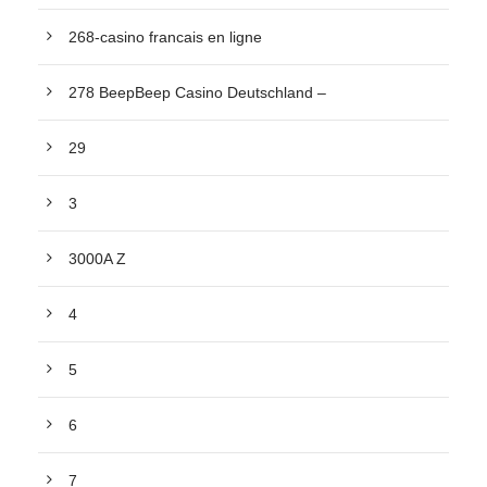
268-casino francais en ligne
278 BeepBeep Casino Deutschland –
29
3
3000A Z
4
5
6
7