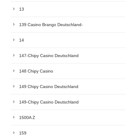
13
139 Casino Brango Deutschland-
14
147-Chipy Casino Deutschland
148 Chipy Casino
149 Chipy Casino Deutschland
149-Chipy Casino Deutschland
1500A Z
159