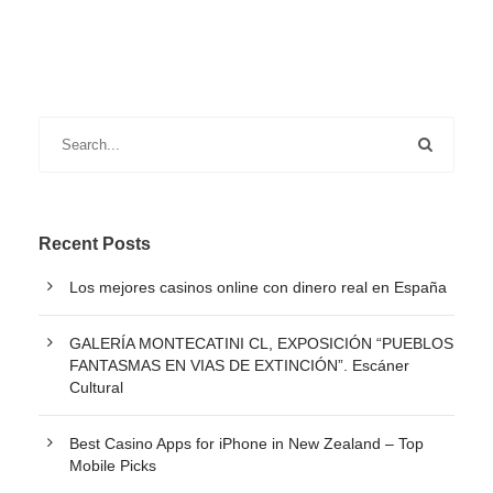
Recent Posts
Los mejores casinos online con dinero real en España
GALERÍA MONTECATINI CL, EXPOSICIÓN “PUEBLOS
FANTASMAS EN VIAS DE EXTINCIÓN”. Escáner
Cultural
Best Casino Apps for iPhone in New Zealand – Top
Mobile Picks