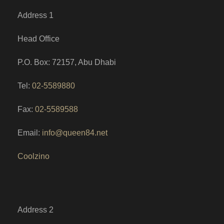
Address 1
Head Office
P.O. Box: 72157, Abu Dhabi
Tel:
02-5589880
Fax:
02-5589588
Email:
info@queen84.net
Coolzino
Address 2