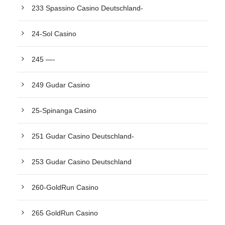
233 Spassino Casino Deutschland-
24-Sol Casino
245 —-
249 Gudar Casino
25-Spinanga Casino
251 Gudar Casino Deutschland-
253 Gudar Casino Deutschland
260-GoldRun Casino
265 GoldRun Casino