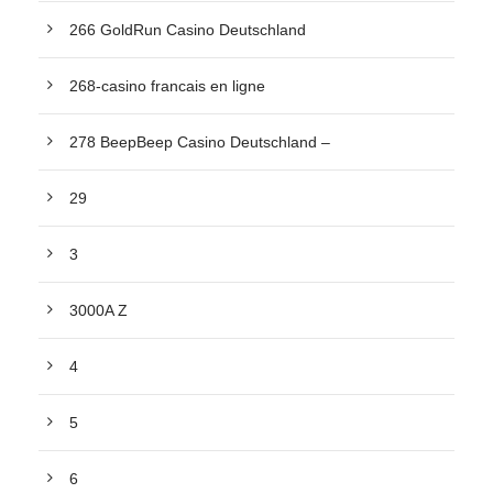
266 GoldRun Casino Deutschland
268-casino francais en ligne
278 BeepBeep Casino Deutschland –
29
3
3000A Z
4
5
6