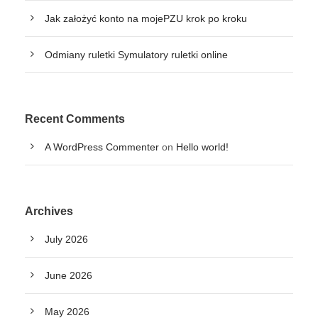
Jak założyć konto na mojePZU krok po kroku
Odmiany ruletki Symulatory ruletki online
Recent Comments
A WordPress Commenter
on
Hello world!
Archives
July 2026
June 2026
May 2026