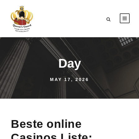
Day
MAY 17, 2026
Beste online
Casinos Liste: