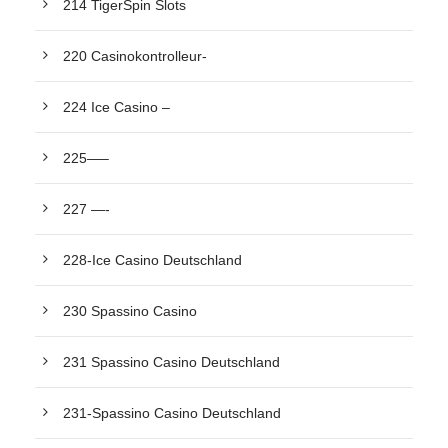
214 TigerSpin Slots
220 Casinokontrolleur-
224 Ice Casino –
225—–
227 —-
228-Ice Casino Deutschland
230 Spassino Casino
231 Spassino Casino Deutschland
231-Spassino Casino Deutschland