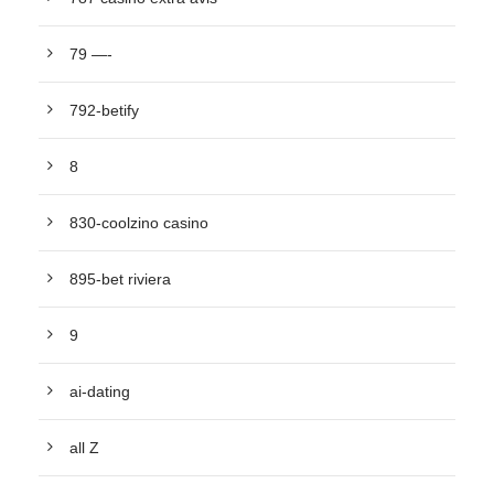
79 —-
792-betify
8
830-coolzino casino
895-bet riviera
9
ai-dating
all Z