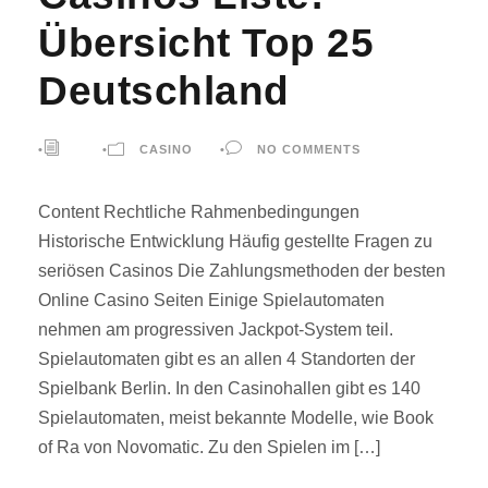
Übersicht Top 25
Deutschland
•
•
CASINO
•
NO COMMENTS
Content Rechtliche Rahmenbedingungen
Historische Entwicklung Häufig gestellte Fragen zu
seriösen Casinos Die Zahlungsmethoden der besten
Online Casino Seiten Einige Spielautomaten
nehmen am progressiven Jackpot-System teil.
Spielautomaten gibt es an allen 4 Standorten der
Spielbank Berlin. In den Casinohallen gibt es 140
Spielautomaten, meist bekannte Modelle, wie Book
of Ra von Novomatic. Zu den Spielen im […]