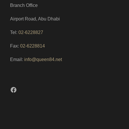
Branch Office
Airport Road, Abu Dhabi
Tel:
02-6228827
Fax:
02-6228814
Email:
info@queen84.net
Facebook